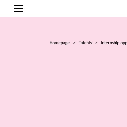
THE FIRM
AREAS OF EXPERTISE
Homepage
>
Talents
>
Internship opp
LAWYERS
NEWS
TALENTS
CONTACT