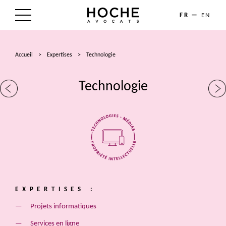
FR
EN
LE CABINET
Accueil
>
Expertises
>
Technologie
NOS EXPERTISES
Technologie
LES AVOCATS
ACTUALITÉS
TALENTS
CONTACT
EXPERTISES :
Projets informatiques
Services en ligne