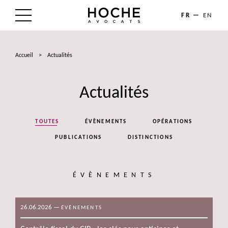
FR
EN
LE CABINET
Accueil
>
Actualités
NOS EXPERTISES
Actualités
LES AVOCATS
ACTUALITÉS
TOUTES
ÉVÈNEMENTS
OPÉRATIONS
TALENTS
PUBLICATIONS
DISTINCTIONS
CONTACT
ÉVÈNEMENTS
26.06.2026
—
ÉVÈNEMENTS