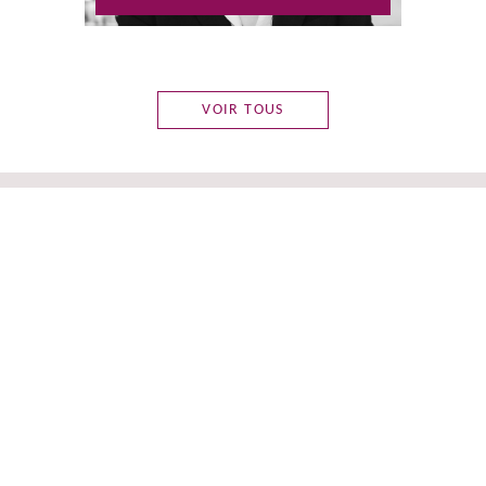
106, rue La Boétie
75008 Paris
France
VOIR TOUS
ACTUALITÉS
04.08.2026
—
PUBLICATIONS
Des contrôles fiscaux des entreprises
moins nombreux, mais mieux ciblés.
Comment y faire face ? (E. Quentin)