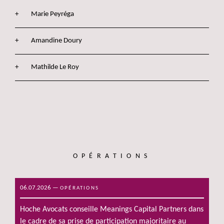
Marie Peyréga
Amandine Doury
Mathilde Le Roy
OPÉRATIONS
06.07.2026
—
OPÉRATIONS
Hoche Avocats conseille Meanings Capital Partners dans
le cadre de sa prise de participation majoritaire au