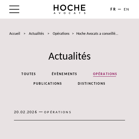
FR
EN
LE CABINET
Accueil
>
Actualités
>
Opérations
>
Hoche Avocats a conseillé...
NOS EXPERTISES
Actualités
LES AVOCATS
ACTUALITÉS
TOUTES
ÉVÈNEMENTS
OPÉRATIONS
TALENTS
PUBLICATIONS
DISTINCTIONS
CONTACT
—
20.02.2026
OPÉRATIONS