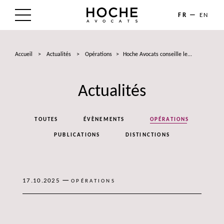
FR
EN
LE CABINET
Accueil
>
Actualités
>
Opérations
>
Hoche Avocats conseille le...
NOS EXPERTISES
Actualités
LES AVOCATS
ACTUALITÉS
TOUTES
ÉVÈNEMENTS
OPÉRATIONS
TALENTS
PUBLICATIONS
DISTINCTIONS
CONTACT
—
17.10.2025
OPÉRATIONS