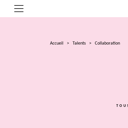
LE CABINET
NOS EXPERTISES
Accueil
>
Talents
>
Collaboration
LES AVOCATS
ACTUALITÉS
TALENTS
TOU
CONTACT