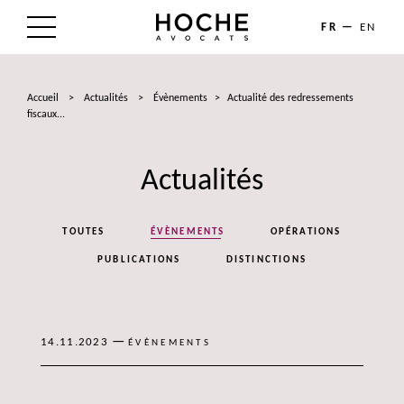
FR
EN
LE CABINET
Accueil
>
Actualités
>
Évènements
>
Actualité des redressements
NOS EXPERTISES
fiscaux...
LES AVOCATS
Actualités
ACTUALITÉS
TOUTES
ÉVÈNEMENTS
OPÉRATIONS
TALENTS
PUBLICATIONS
DISTINCTIONS
CONTACT
—
14.11.2023
ÉVÈNEMENTS