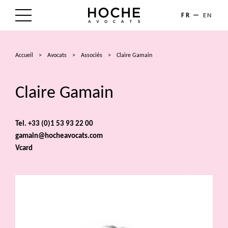
FR
EN
LE CABINET
Accueil
>
Avocats
>
Associés
>
Claire Gamain
NOS EXPERTISES
Claire Gamain
LES AVOCATS
ACTUALITÉS
Tel. +33 (0)1 53 93 22 00
gamain@hocheavocats.com
TALENTS
Vcard
CONTACT