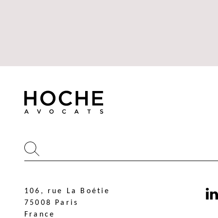
106, rue La Boétie
106, rue La Boétie
75008 Paris
75008 Paris
France
France