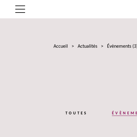
LE CABINET
NOS EXPERTISES
Accueil
>
Actualités
>
Évènements
(3
LES AVOCATS
ACTUALITÉS
TALENTS
TOUTES
ÉVÈNEM
CONTACT