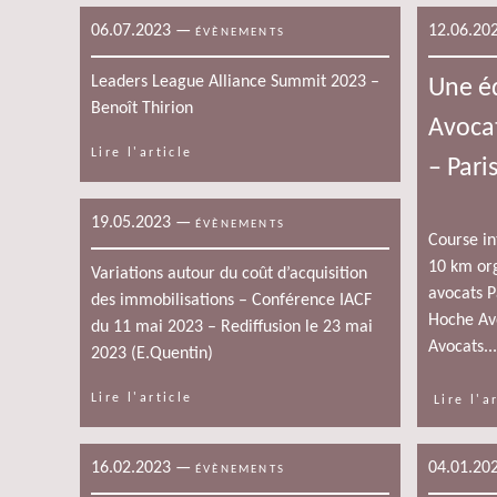
06.07.2023
—
12.06.20
ÉVÈNEMENTS
Leaders League Alliance Summit 2023 –
Une é
Benoît Thirion
Avocat
Lire l'article
– Pari
19.05.2023
—
ÉVÈNEMENTS
Course in
10 km org
Variations autour du coût d’acquisition
avocats P
des immobilisations – Conférence IACF
Hoche Avo
du 11 mai 2023 – Rediffusion le 23 mai
Avocats...
2023 (E.Quentin)
Lire l'article
Lire l'a
16.02.2023
—
04.01.20
ÉVÈNEMENTS