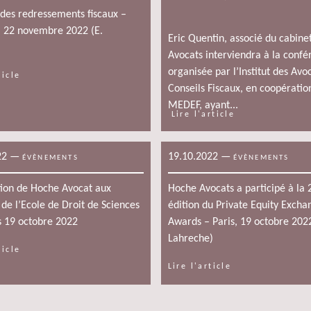
 des redressements fiscaux –
, 22 novembre 2022 (E.
Eric Quentin, associé du cabine
Avocats interviendra à la confé
organisée par l’Institut des Avo
ticle
Conseils Fiscaux, en coopératio
MEDEF, ayant...
Lire l'article
22
—
19.10.2022
—
ÉVÈNEMENTS
ÉVÈNEMENTS
tion de Hoche Avocat aux
Hoche Avocats a participé à la
 de l’Ecole de Droit de Sciences
édition du Private Equity Exch
s 19 octobre 2022
Awards – Paris, 19 octobre 2022
Lahreche)
ticle
Lire l'article