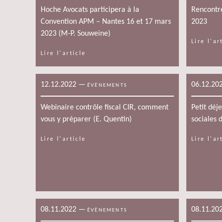
Hoche Avocats participera à la
Rencontre
Convention APM – Nantes 16 et 17 mars
2023
2023 (M-P. Souweine)
Lire l'ar
Lire l'article
12.12.2022
—
06.12.20
ÉVÈNEMENTS
Webinaire contrôle fiscal CIR, comment
Petit déj
vous y préparer (E. Quentin)
sociales
Lire l'article
Lire l'ar
08.11.2022
—
08.11.20
ÉVÈNEMENTS