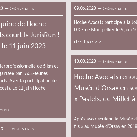
23
—
09.06.2023
—
ÉVÈNEMENTS
ÉVÈNEMENTS
Hoche Avocats participe à la Jo
quipe de Hoche
DJCE de Montpellier le 9 juin 2
s court la JurisRun !
Lire l'article
s le 11 juin 2023
13.03.2023
—
ÉVÈNEMENTS
terprofessionnelle de 5 km et
anisée par l’ACE-Jeunes
Hoche Avocats renou
aris. Avec la participation de
Musée d’Orsay en sou
cats. Le 11 juin Hoche
« Pastels, de Millet 
rticle
Après avoir soutenu le Musée de
fils » au Musée d’Orsay en 2018
23
—
ÉVÈNEMENTS