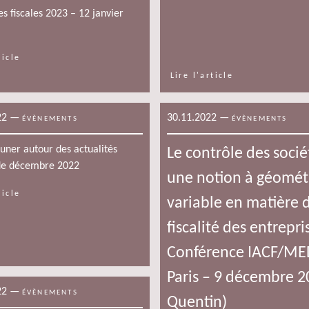
s fiscales 2023 – 12 janvier
ticle
Lire l'article
22
—
30.11.2022
—
ÉVÈNEMENTS
ÉVÈNEMENTS
euner autour des actualités
Le contrôle des socié
 de décembre 2022
une notion à géomét
ticle
variable en matière 
fiscalité des entrepri
Conférence IACF/ME
Paris – 9 décembre 2
22
—
ÉVÈNEMENTS
Quentin)