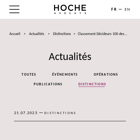
FR
EN
LE CABINET
Accueil
>
Actualités
>
Distinctions
>
Classement Décideurs 100 des...
NOS EXPERTISES
Actualités
LES AVOCATS
ACTUALITÉS
TOUTES
ÉVÈNEMENTS
OPÉRATIONS
TALENTS
PUBLICATIONS
DISTINCTIONS
CONTACT
—
21.07.2023
DISTINCTIONS