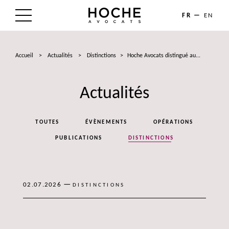
FR
EN
LE CABINET
Accueil
>
Actualités
>
Distinctions
>
Hoche Avocats distingué au...
NOS EXPERTISES
Actualités
LES AVOCATS
ACTUALITÉS
TOUTES
ÉVÈNEMENTS
OPÉRATIONS
TALENTS
PUBLICATIONS
DISTINCTIONS
CONTACT
—
02.07.2026
DISTINCTIONS