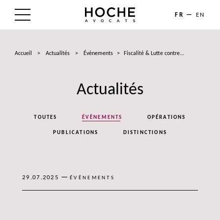
FR
EN
LE CABINET
Accueil
>
Actualités
>
Évènements
>
Fiscalité & Lutte contre...
NOS EXPERTISES
Actualités
LES AVOCATS
ACTUALITÉS
TOUTES
ÉVÈNEMENTS
OPÉRATIONS
TALENTS
PUBLICATIONS
DISTINCTIONS
CONTACT
—
29.07.2025
ÉVÈNEMENTS