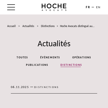
FR
EN
LE CABINET
Accueil
>
Actualités
>
Distinctions
>
Hoche Avocats distingué au...
NOS EXPERTISES
Actualités
LES AVOCATS
ACTUALITÉS
TOUTES
ÉVÈNEMENTS
OPÉRATIONS
TALENTS
PUBLICATIONS
DISTINCTIONS
CONTACT
—
06.11.2025
DISTINCTIONS