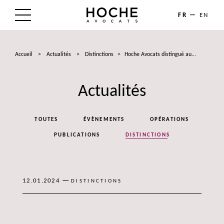
FR
EN
LE CABINET
Accueil
>
Actualités
>
Distinctions
>
Hoche Avocats distingué au...
NOS EXPERTISES
Actualités
LES AVOCATS
ACTUALITÉS
TOUTES
ÉVÈNEMENTS
OPÉRATIONS
TALENTS
PUBLICATIONS
DISTINCTIONS
CONTACT
—
12.01.2024
DISTINCTIONS