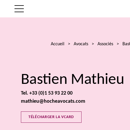
LE CABINET
NOS EXPERTISES
Accueil
>
Avocats
>
Associés
>
Bas
LES AVOCATS
Bastien Mathieu
ACTUALITÉS
Tel. +33 (0)1 53 93 22 00
TALENTS
mathieu@hocheavocats.com
CONTACT
TÉLÉCHARGER LA VCARD