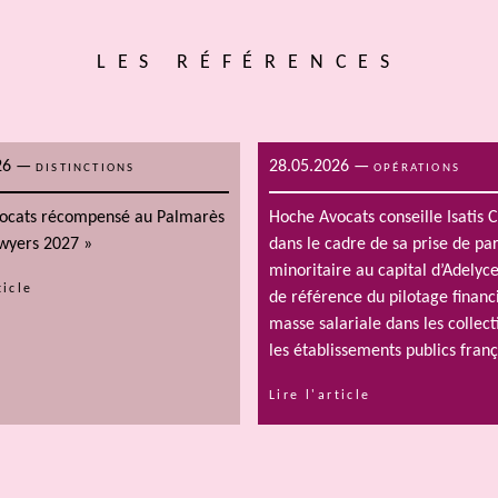
LES RÉFÉRENCES
26
—
28.05.2026
—
DISTINCTIONS
OPÉRATIONS
ocats récompensé au Palmarès
Hoche Avocats conseille Isatis C
awyers 2027 »
dans le cadre de sa prise de par
minoritaire au capital d’Adelyce
ticle
de référence du pilotage financ
masse salariale dans les collecti
les établissements publics franç
Lire l'article