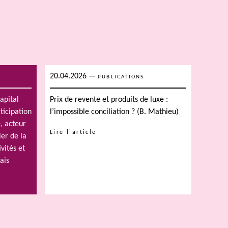
20.04.2026
—
PUBLICATIONS
apital
Prix de revente et produits de luxe :
ticipation
l’impossible conciliation ? (B. Mathieu)
, acteur
Lire l'article
ier de la
vités et
ais