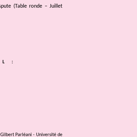
pute (Table ronde – Juillet
L :
Gilbert Parléani - Université de