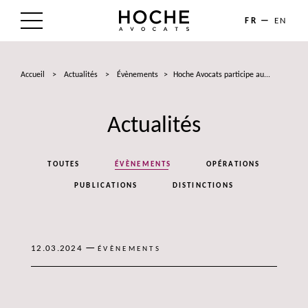
FR
EN
LE CABINET
Accueil
>
Actualités
>
Évènements
>
Hoche Avocats participe au...
NOS EXPERTISES
Actualités
LES AVOCATS
ACTUALITÉS
TOUTES
ÉVÈNEMENTS
OPÉRATIONS
TALENTS
PUBLICATIONS
DISTINCTIONS
CONTACT
—
12.03.2024
ÉVÈNEMENTS