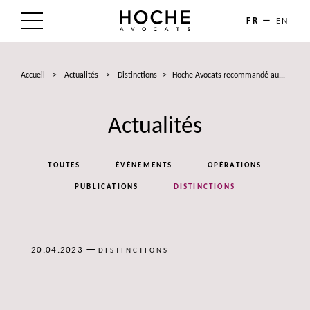
FR
EN
LE CABINET
Accueil
>
Actualités
>
Distinctions
>
Hoche Avocats recommandé au...
NOS EXPERTISES
Actualités
LES AVOCATS
ACTUALITÉS
TOUTES
ÉVÈNEMENTS
OPÉRATIONS
TALENTS
PUBLICATIONS
DISTINCTIONS
CONTACT
—
20.04.2023
DISTINCTIONS