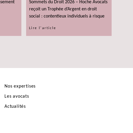
assement
Sommets du Droit 2026 – Hoche Avocats
reçoit un Trophée d’Argent en droit
social : contentieux individuels à risque
Lire l'article
Nos expertises
Les avocats
Actualités