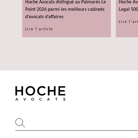
Hoche Avocats distingué au Palmarès Le
Hoche Av
Point 2026 parmi les meilleurs cabinets
Legal 50
d’avocats d’affaires
Lire l'ar
Lire l'article