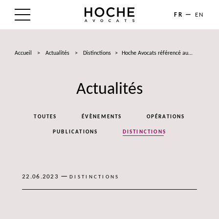
FR
EN
LE CABINET
Accueil
>
Actualités
>
Distinctions
>
Hoche Avocats référencé au...
NOS EXPERTISES
Actualités
LES AVOCATS
ACTUALITÉS
TOUTES
ÉVÈNEMENTS
OPÉRATIONS
TALENTS
PUBLICATIONS
DISTINCTIONS
CONTACT
—
22.06.2023
DISTINCTIONS