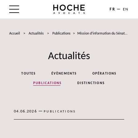
FR
EN
LE CABINET
Accueil
>
Actualités
>
Publications
>
Mission d’information du Sénat...
NOS EXPERTISES
Actualités
LES AVOCATS
ACTUALITÉS
TOUTES
ÉVÈNEMENTS
OPÉRATIONS
TALENTS
PUBLICATIONS
DISTINCTIONS
CONTACT
—
04.06.2026
PUBLICATIONS