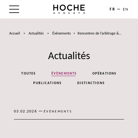
FR
EN
LE CABINET
Accueil
>
Actualités
>
Évènements
>
Rencontres de l’arbitrage &...
NOS EXPERTISES
Actualités
LES AVOCATS
ACTUALITÉS
TOUTES
ÉVÈNEMENTS
OPÉRATIONS
TALENTS
PUBLICATIONS
DISTINCTIONS
CONTACT
—
03.02.2026
ÉVÈNEMENTS