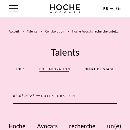
FR
EN
LE CABINET
Accueil
>
Talents
>
Collaboration
>
Hoche Avocats recherche un(e)...
NOS EXPERTISES
Talents
LES AVOCATS
ACTUALITÉS
TOUS
COLLABORATION
OFFRE DE STAGE
TALENTS
CONTACT
—
02.06.2026
COLLABORATION
Hoche Avocats recherche un(e)