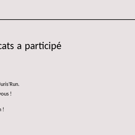
ts a participé
Juris’Run.
vous !
 !