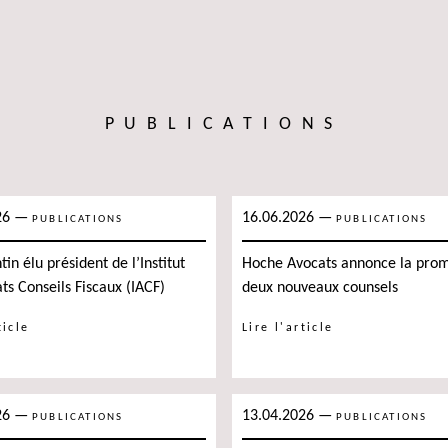
PUBLICATIONS
26
—
16.06.2026
—
PUBLICATIONS
PUBLICATIONS
in élu président de l’Institut
Hoche Avocats annonce la prom
ts Conseils Fiscaux (IACF)
deux nouveaux counsels
ticle
Lire l'article
26
—
13.04.2026
—
PUBLICATIONS
PUBLICATIONS