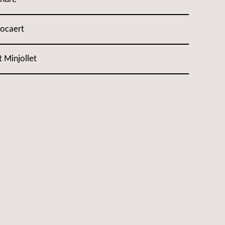
Bocaert
t Minjollet