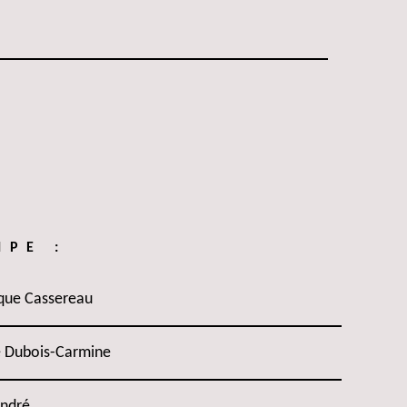
IPE :
que Cassereau
e Dubois-Carmine
André