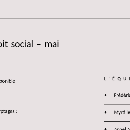
it social – mai
L'ÉQU
onible ️
Frédéri
yptages :
Myrtill
Anaël 