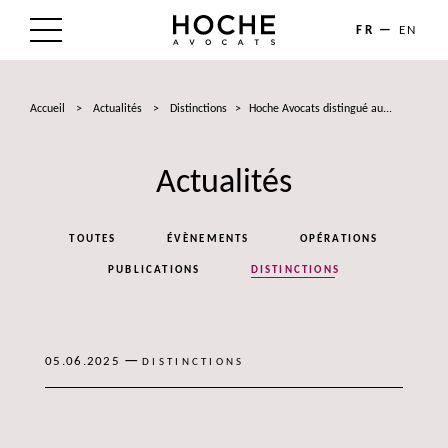
FR
EN
LE CABINET
Accueil
>
Actualités
>
Distinctions
>
Hoche Avocats distingué au...
NOS EXPERTISES
Actualités
LES AVOCATS
ACTUALITÉS
TOUTES
ÉVÈNEMENTS
OPÉRATIONS
TALENTS
PUBLICATIONS
DISTINCTIONS
CONTACT
—
05.06.2025
DISTINCTIONS