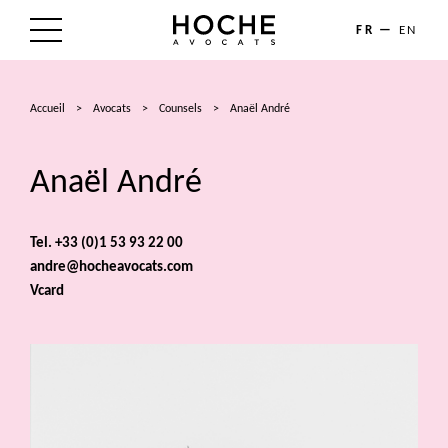
FR
EN
LE CABINET
Accueil
>
Avocats
>
Counsels
>
Anaël André
NOS EXPERTISES
Anaël André
LES AVOCATS
ACTUALITÉS
Tel. +33 (0)1 53 93 22 00
andre@hocheavocats.com
TALENTS
Vcard
CONTACT