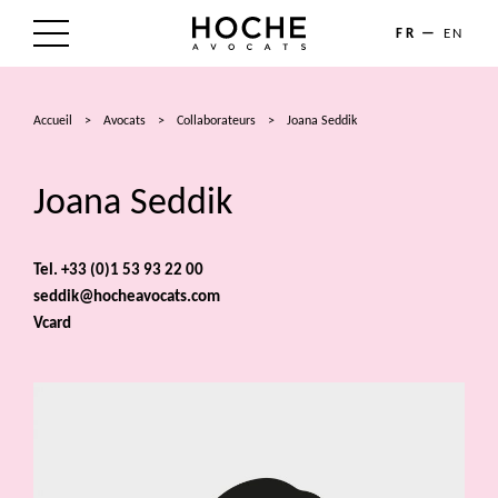
FR
EN
LE CABINET
Accueil
>
Avocats
>
Collaborateurs
>
Joana Seddik
NOS EXPERTISES
Joana Seddik
LES AVOCATS
ACTUALITÉS
Tel. +33 (0)1 53 93 22 00
seddik@hocheavocats.com
TALENTS
Vcard
CONTACT