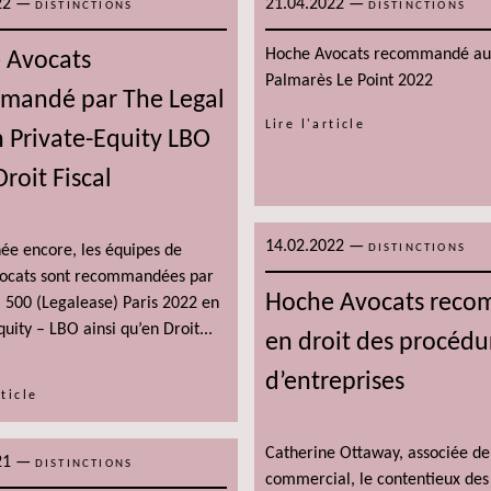
22
—
21.04.2022
—
DISTINCTIONS
DISTINCTIONS
Hoche Avocats recommandé au
 Avocats
Palmarès Le Point 2022
mandé par The Legal
Lire l'article
 Private-Equity LBO
Droit Fiscal
14.02.2022
—
ée encore, les équipes de
DISTINCTIONS
ocats sont recommandées par
Hoche Avocats reco
 500 (Legalease) Paris 2022 en
quity – LBO ainsi qu’en Droit...
en droit des procédur
d’entreprises
rticle
Catherine Ottaway, associée de 
21
—
DISTINCTIONS
commercial, le contentieux des a