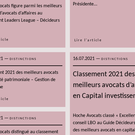
Présidente...
cats figure parmi les meilleurs
d’avocats d’affaires au
nt Leaders League – Décideurs
ticle
Lire l'article
21
—
16.07.2021
—
DISTINCTIONS
DISTINCTIONS
t 2021 des meilleurs avocats
Classement 2021 des
ité patrimoniale – Gestion de
meilleurs avocats d’a
ne
en Capital investiss
ticle
Hoche Avocats classé « Excelle
21
—
DISTINCTIONS
conseil LBO au Guide Décideur
des meilleurs avocats en capita
cats distingué au classement