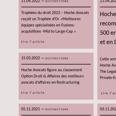
21.04.2022
—
21.04.20
DISTINCTIONS
Trophées du droit 2022 – Hoche Avocats
Hoche
reçoit un Trophée d’Or «Meilleures
recom
équipes spécialisées en Fusions-
acquisitions -Mid to Large-Cap »
500 en
et en 
Lire l'article
15.03.2022
—
DISTINCTIONS
Cette ann
Hoche Av
Hoche Avocats figure au classement
The Legal
Option Droit & Affaires des meilleurs
Private-E
avocats d’affaires en Restructuring
Lire l'article
Lire l'a
05.11.2021
—
03.11.20
DISTINCTIONS