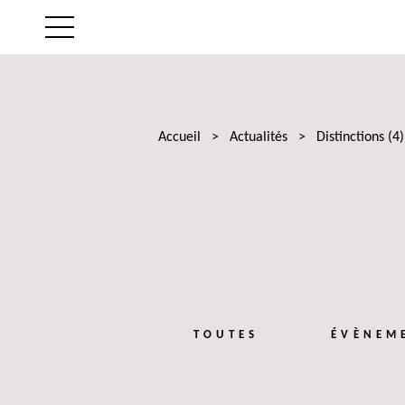
LE CABINET
NOS EXPERTISES
Accueil
>
Actualités
>
Distinctions
(4)
LES AVOCATS
ACTUALITÉS
TALENTS
TOUTES
ÉVÈNEM
CONTACT