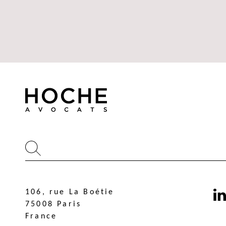
106, rue La Boétie
106, rue La Boétie
75008 Paris
75008 Paris
France
France