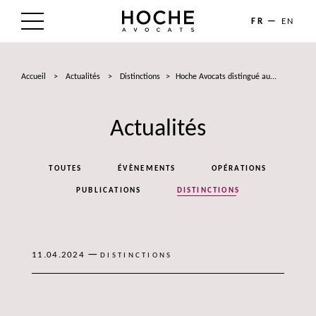
FR
EN
LE CABINET
Accueil
>
Actualités
>
Distinctions
>
Hoche Avocats distingué au...
NOS EXPERTISES
Actualités
LES AVOCATS
ACTUALITÉS
TOUTES
ÉVÈNEMENTS
OPÉRATIONS
TALENTS
PUBLICATIONS
DISTINCTIONS
CONTACT
—
11.04.2024
DISTINCTIONS