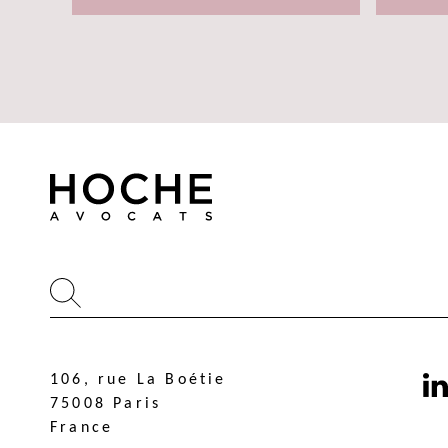
106, rue La Boétie
106, rue La Boétie
75008 Paris
75008 Paris
France
France