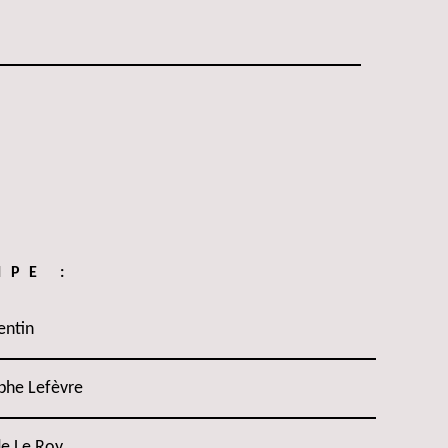
IPE :
entin
phe Lefèvre
de Le Roy