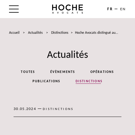
FR
EN
LE CABINET
Accueil
>
Actualités
>
Distinctions
>
Hoche Avocats distingué au...
NOS EXPERTISES
Actualités
LES AVOCATS
ACTUALITÉS
TOUTES
ÉVÈNEMENTS
OPÉRATIONS
TALENTS
PUBLICATIONS
DISTINCTIONS
CONTACT
—
30.05.2024
DISTINCTIONS