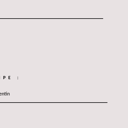
IPE :
entin