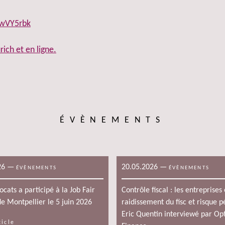
ewVY5rbk
ch et en ligne.
ÉVÈNEMENTS
26
—
20.05.2026
—
ÉVÈNEMENTS
ÉVÈNEMENTS
cats a participé à la Job Fair
Contrôle fiscal : les entreprises
e Montpellier le 5 juin 2026
raidissement du fisc et risque p
Eric Quentin interviewé par Op
ticle