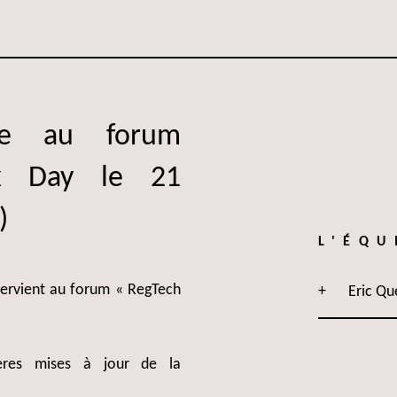
ipe au forum
ax Day le 21
)
L'ÉQU
tervient au forum « RegTech
Eric Qu
ières mises à jour de la