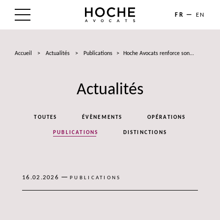
FR
EN
LE CABINET
Accueil
>
Actualités
>
Publications
>
Hoche Avocats renforce son...
NOS EXPERTISES
Actualités
LES AVOCATS
ACTUALITÉS
TOUTES
ÉVÈNEMENTS
OPÉRATIONS
TALENTS
PUBLICATIONS
DISTINCTIONS
CONTACT
—
16.02.2026
PUBLICATIONS