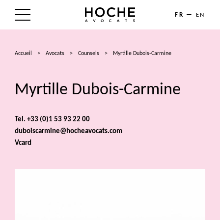
FR
EN
LE CABINET
Accueil
>
Avocats
>
Counsels
>
Myrtille Dubois-Carmine
NOS EXPERTISES
Myrtille Dubois-Carmine
LES AVOCATS
ACTUALITÉS
Tel. +33 (0)1 53 93 22 00
duboiscarmine@hocheavocats.com
TALENTS
Vcard
CONTACT