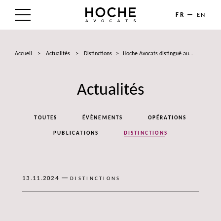
FR
EN
LE CABINET
Accueil
>
Actualités
>
Distinctions
>
Hoche Avocats distingué au...
NOS EXPERTISES
Actualités
LES AVOCATS
ACTUALITÉS
TOUTES
ÉVÈNEMENTS
OPÉRATIONS
TALENTS
PUBLICATIONS
DISTINCTIONS
CONTACT
—
13.11.2024
DISTINCTIONS